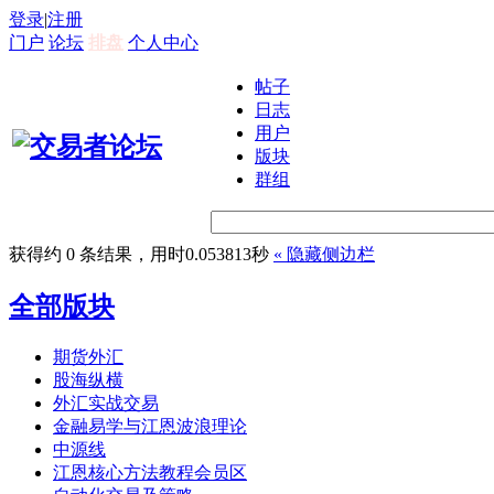
登录
|
注册
门户
论坛
排盘
个人中心
帖子
日志
用户
版块
群组
获得约 0 条结果，用时0.053813秒
«
隐藏侧边栏
全部版块
期货外汇
股海纵横
外汇实战交易
金融易学与江恩波浪理论
中源线
江恩核心方法教程会员区